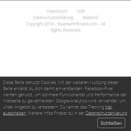
Impressum
AGB
Datenschutzerklärung
Widerruf
Copyright 2018 - feuerwehrfitness.com - All
Rights Reserved
Diese Seite benutzt Cookies. Mit der weiteren Nutzung dieser
Seite erklärst du dich damit einverstanden.
Facebook-Pixel
werden genutzt, um optimale Funktionalität und Performance der
Webseite zu gewährleisten.
Google-Analytics wird verwendet, um
unser Angebot zu verbessern.
Du kannst das Tracking
hier
ausschalten
.
Weitere Infos findest du in der
Datenschutzerklärung
Schließen