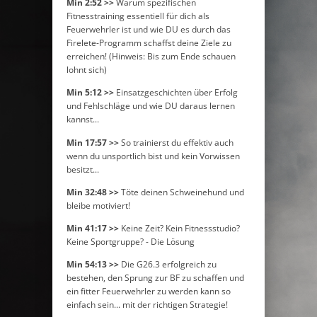
Min 2:52 >>
Warum spezifischen
Fitnesstraining essentiell für dich als
Feuerwehrler ist und wie DU es durch das
Firelete-Programm schaffst deine Ziele zu
erreichen! (Hinweis: Bis zum Ende schauen
lohnt sich)
Min 5:12 >>
Einsatzgeschichten über Erfolg
und Fehlschläge und wie DU daraus lernen
kannst...
Min 17:57 >>
So trainierst du effektiv auch
wenn du unsportlich bist und kein Vorwissen
besitzt...
Min 32:48 >>
Töte deinen Schweinehund und
bleibe motiviert!
Min 41:17 >>
Keine Zeit? Kein Fitnessstudio?
Keine Sportgruppe? - Die Lösung
Min 54:13 >>
Die G26.3 erfolgreich zu
bestehen, den Sprung zur BF zu schaffen und
ein fitter Feuerwehrler zu werden kann so
einfach sein... mit der richtigen Strategie!