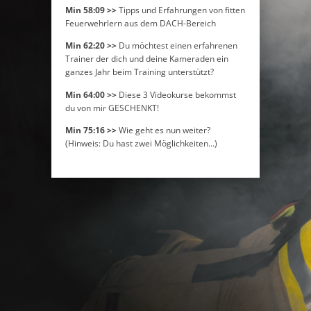
Min 58:09 >>
Tipps und Erfahrungen von fitten
Feuerwehrlern aus dem DACH-Bereich
Min 62:20 >>
Du möchtest einen erfahrenen
Trainer der dich und deine Kameraden ein
ganzes Jahr beim Training unterstützt?
Min 64:00 >>
Diese 3 Videokurse bekommst
du von mir GESCHENKT!
Min 75:16 >>
Wie geht es nun weiter?
(Hinweis: Du hast zwei Möglichkeiten...)