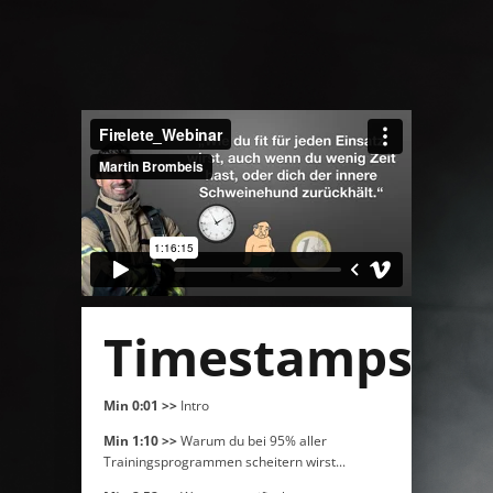
Timestamps:
Min 0:01 >>
Intro
Min 1:10 >>
Warum du bei 95% aller
Trainingsprogrammen scheitern wirst...