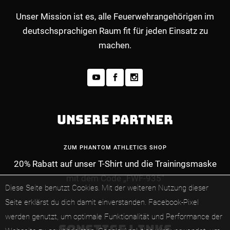
Unser Mission ist es, alle Feuerwehrangehörigen im
deutschsprachigen Raum fit für jeden Einsatz zu
machen.
UNSERE PARTNER
ZUM PHANTOM ATHLETICS SHOP
20% Rabatt auf unser T-Shirt und die Trainingsmaske
MEHR INFOS ZUM PREMIUM-MITGLIEDERBE
mit dem Code „FWF-935“
Diese Seite benutzt Cookies. Mit der weiteren Nutzung dieser
Seite erklärst du dich damit einverstanden.
Facebook-Pixel
werden genutzt, um optimale Funktionalität und Performance der
SONSTIGE LINKS