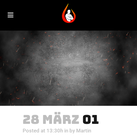
28 MÄRZ
01
Posted at 13:30h
in
by
Martin