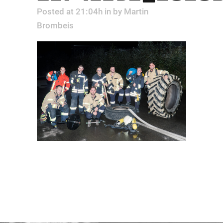
Posted at 21:04h
in
by
Martin
Brombeis