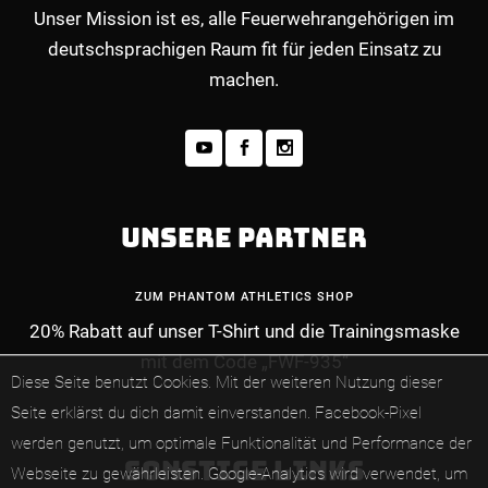
Unser Mission ist es, alle Feuerwehrangehörigen im
deutschsprachigen Raum fit für jeden Einsatz zu
machen.
UNSERE PARTNER
ZUM PHANTOM ATHLETICS SHOP
20% Rabatt auf unser T-Shirt und die Trainingsmaske
MEHR INFOS ZUM PREMIUM-MITGLIEDERBE
mit dem Code „FWF-935“
Diese Seite benutzt Cookies. Mit der weiteren Nutzung dieser
Seite erklärst du dich damit einverstanden.
Facebook-Pixel
werden genutzt, um optimale Funktionalität und Performance der
SONSTIGE LINKS
Webseite zu gewährleisten.
Google-Analytics wird verwendet, um