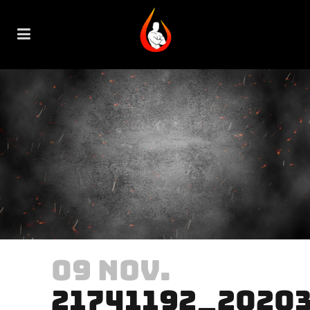
09 NOV.
21741192_2020