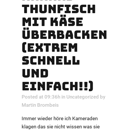
THUNFISCH
MIT KÄSE
ÜBERBACKEN
(EXTREM
SCHNELL
UND
EINFACH!!)
Posted at 09:36h
in
Uncategorized
by
Martin Brombeis
Immer wieder höre ich Kameraden
klagen das sie nicht wissen was sie