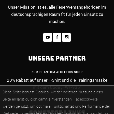
Unser Mission ist es, alle Feuerwehrangehörigen im
deutschsprachigen Raum fit für jeden Einsatz zu
machen.
UNSERE PARTNER
ZUM PHANTOM ATHLETICS SHOP
20% Rabatt auf unser T-Shirt und die Trainingsmaske
mit dem Code „FWF-935“
Diese Seite benutzt Cookies. Mit der weiteren Nutzung dieser
Seite erklärst du dich damit einverstanden.
Facebook-Pixel
werden genutzt, um optimale Funktionalität und Performance der
SONSTIGE LINKS
Webseite zu gewährleisten.
Google-Analytics wird verwendet, um