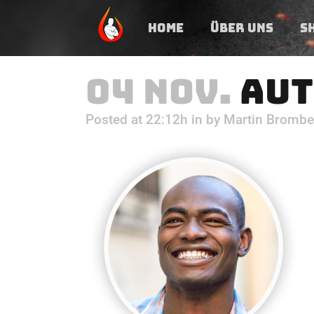
HOME
ÜBER UNS
S
04 NOV.
AUT
Posted at 22:12h
in
by
Martin Brombe