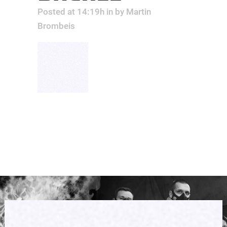
Posted at 14:19h
in
by
Martin
Brombeis