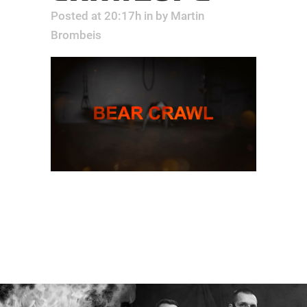
Posted at 20:17h
in
by
Martin
Brombeis