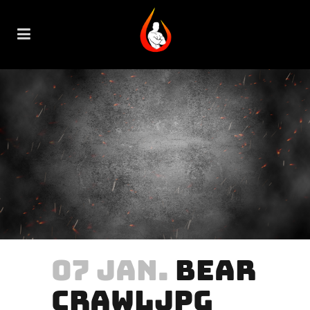
07 JAN.
BEAR
CRAWLJPG