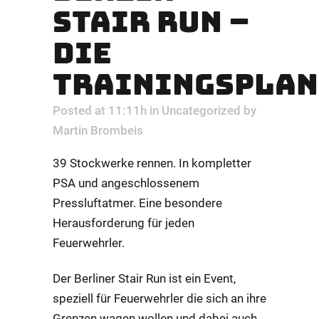
STAIR RUN –
DIE
TRAININGSPLA
Posted at 11:11h
in
Uncategorized
by
Martin Brombeis
39 Stockwerke rennen. In kompletter
PSA und angeschlossenem
Pressluftatmer. Eine besondere
Herausforderung für jeden
Feuerwehrler.
Der Berliner Stair Run ist ein Event,
speziell für Feuerwehrler die sich an ihre
Grenzen wagen wollen und dabei auch