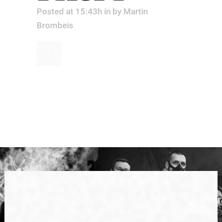
Posted at 15:43h
in
by
Martin
Brombeis