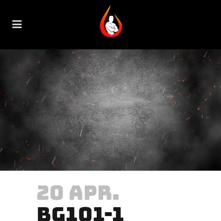
20 APR.
BG101-1