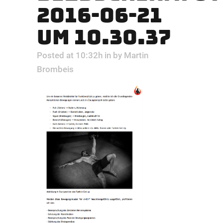
2016-06-21
UM 10.30.37
Posted at 10:32h
in
by
Martin
Brombeis