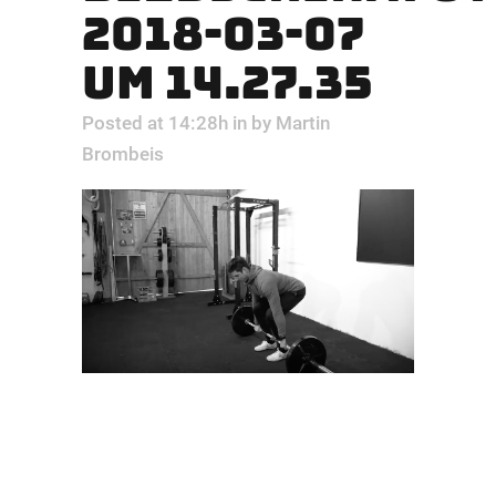
2018-03-07
UM 14.27.35
Posted at 14:28h
in
by
Martin
Brombeis