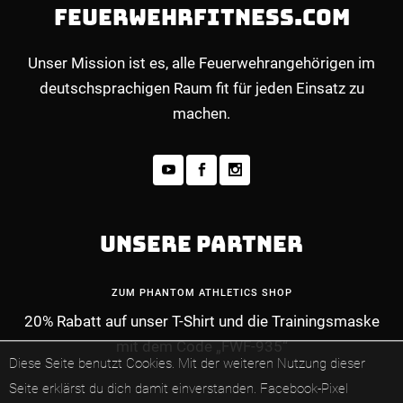
FEUERWEHRFITNESS.COM
Unser Mission ist es, alle Feuerwehrangehörigen im
deutschsprachigen Raum fit für jeden Einsatz zu
machen.
UNSERE PARTNER
ZUM PHANTOM ATHLETICS SHOP
20% Rabatt auf unser T-Shirt und die Trainingsmaske
mit dem Code „FWF-935“
MEHR INFOS ZUM PREMIUM-MITGLIEDERBE
Diese Seite benutzt Cookies. Mit der weiteren Nutzung dieser
Seite erklärst du dich damit einverstanden.
Facebook-Pixel