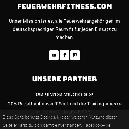
FEUERWEHRFITNESS.COM
Unser Mission ist es, alle Feuerwehrangehörigen im
deutschsprachigen Raum fit für jeden Einsatz zu
machen.
UNSERE PARTNER
ZUM PHANTOM ATHLETICS SHOP
20% Rabatt auf unser T-Shirt und die Trainingsmaske
mit dem Code „FWF-935“
MEHR INFOS ZUM PREMIUM-MITGLIEDERBE
Diese Seite benutzt Cookies. Mit der weiteren Nutzung dieser
Seite erklärst du dich damit einverstanden.
Facebook-Pixel