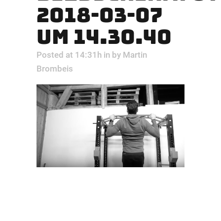
2018-03-07
UM 14.30.40
Posted at 14:31h
in
by
Martin
Brombeis