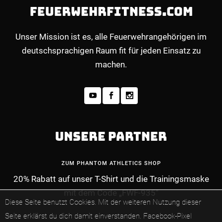
FEUERWEHRFITNESS.COM
Unser Mission ist es, alle Feuerwehrangehörigen im
deutschsprachigen Raum fit für jeden Einsatz zu
machen.
UNSERE PARTNER
ZUM PHANTOM ATHLETICS SHOP
20% Rabatt auf unser T-Shirt und die Trainingsmaske
mit dem Code „FWF-935“
MEHR INFOS ZUM PREMIUM-MITGLIEDERBE
Diese Seite benutzt Cookies. Mit der weiteren Nutzung dieser
Seite erklärst du dich damit einverstanden.
Facebook-Pixel