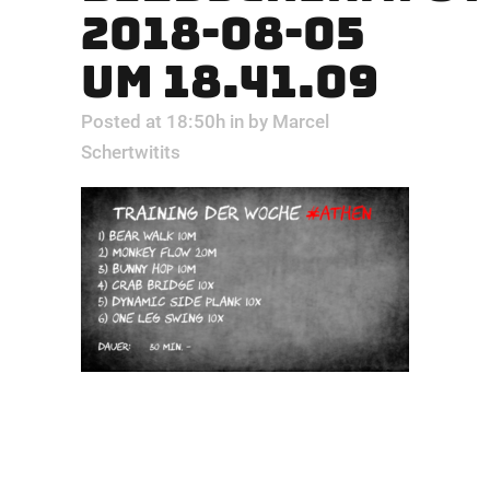
2018-08-05
UM 18.41.09
Posted at 18:50h
in
by
Marcel
Schertwitits