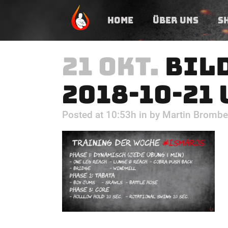
HOME
ÜBER UNS
S
21 OKT.
BIL
2018-10-21 
Posted at 10:53h
in
by
Martin Brombe