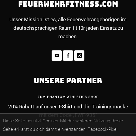
FEUERWEHRFITNESS.COM
Unser Mission ist es, alle Feuerwehrangehörigen im
deutschsprachigen Raum fit für jeden Einsatz zu
machen.
UNSERE PARTNER
ZUM PHANTOM ATHLETICS SHOP
20% Rabatt auf unser T-Shirt und die Trainingsmaske
mit dem Code „FWF-935“
MEHR INFOS ZUM PREMIUM-MITGLIEDERBE
Diese Seite benutzt Cookies. Mit der weiteren Nutzung dieser
Seite erklärst du dich damit einverstanden.
Facebook-Pixel