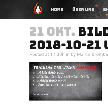
HOME
ÜBER UNS
S
21 OKT.
BIL
2018-10-21 
Posted at 11:30h
in
by
Martin Brombe