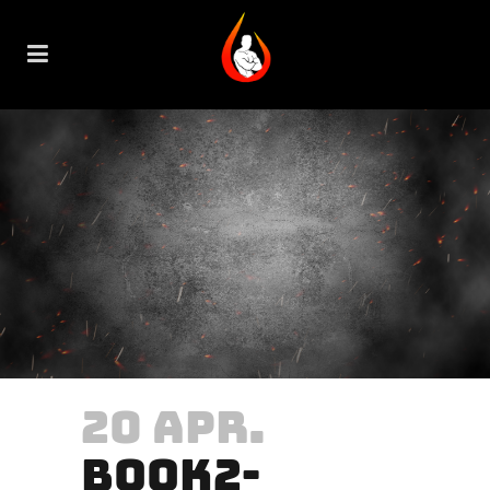
20 APR.
BOOK2-