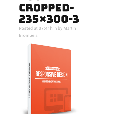
CROPPED-
235×300-3
Posted at 07:41h
in
by
Martin
Brombeis