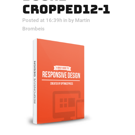
CROPPED12-1
Posted at 16:39h
in
by
Martin
Brombeis