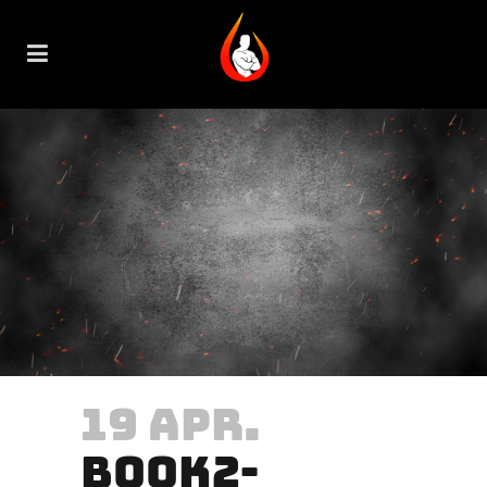
19 APR.
BOOK2-