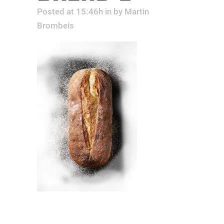
Posted at 15:46h
in
by
Martin
Brombeis