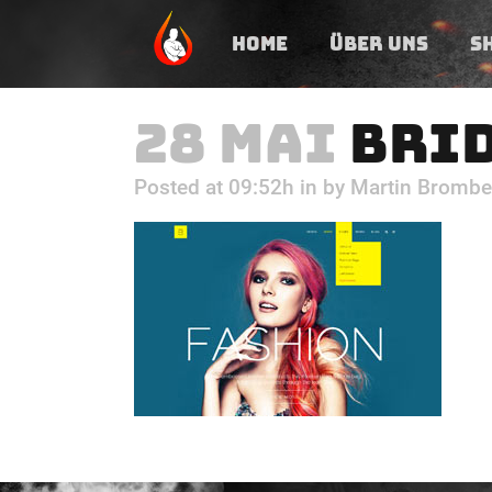
HOME
ÜBER UNS
S
28 MAI
BRID
Posted at 09:52h
in
by
Martin Brombe