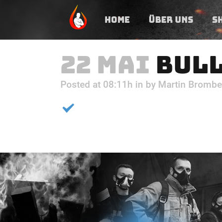
HOME
ÜBER UNS
S
22 MAI
BULL
Posted at 08:11h
in
by
Martin Brombe