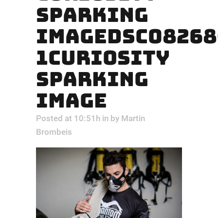
SPARKING
IMAGEDSC08268
1CURIOSITY
SPARKING
IMAGE
Posted at 10:51h
in
by
Martin
Brombeis