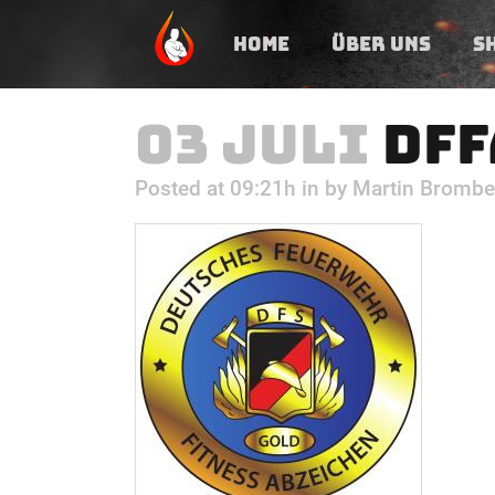
HOME
ÜBER UNS
S
03 JULI
DFF
Posted at 09:21h
in
by
Martin Brombe