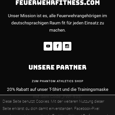
FEUERWEHRFITNESS.COM
Unser Mission ist es, alle Feuerwehrangehörigen im
deutschsprachigen Raum fit für jeden Einsatz zu
machen.
UNSERE PARTNER
ZUM PHANTOM ATHLETICS SHOP
20% Rabatt auf unser T-Shirt und die Trainingsmaske
mit dem Code „FWF-935“
MEHR INFOS ZUM PREMIUM-MITGLIEDERBE
Diese Seite benutzt Cookies. Mit der weiteren Nutzung dieser
Seite erklärst du dich damit einverstanden.
Facebook-Pixel