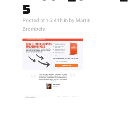
5
Posted at 15:41h
in
by
Martin
Brombeis