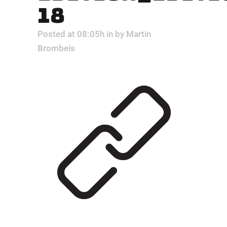
18
Posted at 08:05h
in
by
Martin
Brombeis