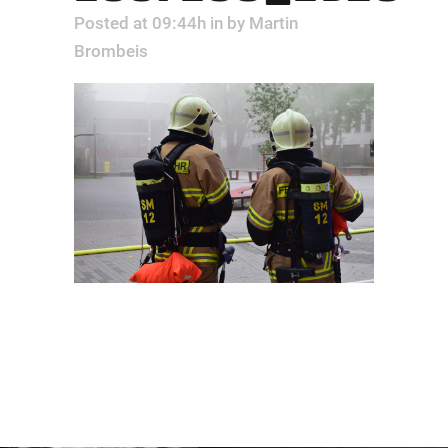
Posted at 09:44h
in
by
Martin
Brombeis