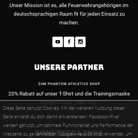
Unser Mission ist es, alle Feuerwehrangehörigen im
deutschsprachigen Raum fit für jeden Einsatz zu
machen.
UNSERE PARTNER
ZUM PHANTOM ATHLETICS SHOP
20% Rabatt auf unser T-Shirt und die Trainingsmaske
MEHR INFOS ZUM PREMIUM-MITGLIEDERBE
mit dem Code „FWF-935“
Diese Seite benutzt Cookies. Mit der weiteren Nutzung dieser
Seite erklärst du dich damit einverstanden.
Facebook-Pixel
werden genutzt, um optimale Funktionalität und Performance der
SONSTIGE LINKS
Webseite zu gewährleisten.
Google-Analytics wird verwendet, um