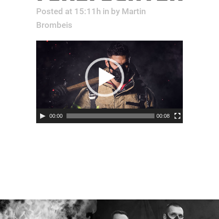
Posted at 15:11h
in
by
Martin
Brombeis
Video-
Player
00:00
00:08