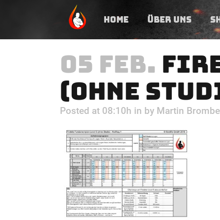
HOME
ÜBER UNS
S
05 FEB.
FIRE
(OHNE STUD
Posted at 08:10h
in
by
Martin Brombe