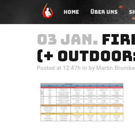
HOME
ÜBER UNS
S
03 JAN.
FIR
(+ OUTDOOR
Posted at 12:47h
in
by
Martin Brombe