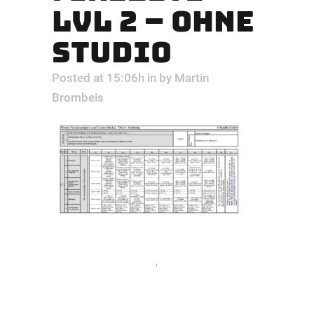
LVL 2 – OHNE
STUDIO
Posted at 15:06h
in
by
Martin
Brombeis