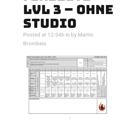
LVL 3 – OHNE
STUDIO
Posted at 12:04h
in
by
Martin
Brombeis