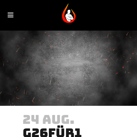
24 AUG.
G26FÜR1