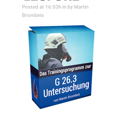
Posted at 16:03h
in
by
Martin
Brombeis