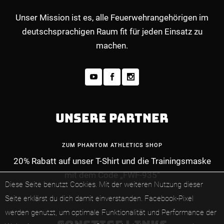
Unser Mission ist es, alle Feuerwehrangehörigen im
deutschsprachigen Raum fit für jeden Einsatz zu
machen.
UNSERE PARTNER
ZUM PHANTOM ATHLETICS SHOP
20% Rabatt auf unser T-Shirt und die Trainingsmaske
MEHR INFOS ZUM PREMIUM-MITGLIEDERBE
mit dem Code „FWF-935“
Diese Seite benutzt Cookies. Mit der weiteren Nutzung dieser
Seite erklärst du dich damit einverstanden.
Facebook-Pixel
werden genutzt, um optimale Funktionalität und Performance der