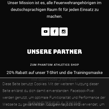
Unser Mission ist es, alle Feuerwehrangehörigen im
deutschsprachigen Raum fit für jeden Einsatz zu
machen.
UNSERE PARTNER
ZUM PHANTOM ATHLETICS SHOP
20% Rabatt auf unser T-Shirt und die Trainingsmaske
mit dem Code „FWF-935“
Diese Seite benutzt Cookies. Mit der weiteren Nutzung dieser
Seite erklärst du dich damit einverstanden.
Facebook-Pixel
werden genutzt, um optimale Funktionalität und Performance der
SONSTIGE LINKS
Webseite zu gewährleisten.
Google-Analytics wird verwendet, um