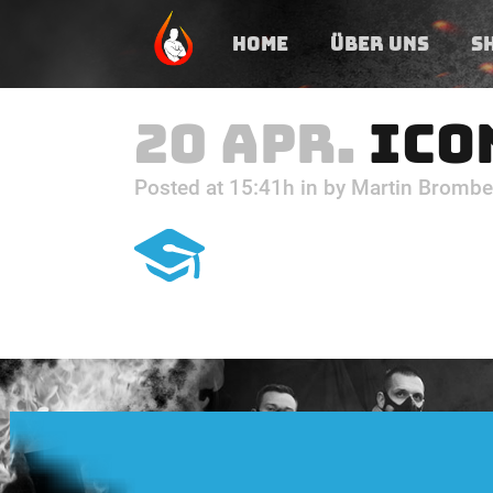
HOME
ÜBER UNS
S
20 APR.
ICO
Posted at 15:41h
in
by
Martin Brombe