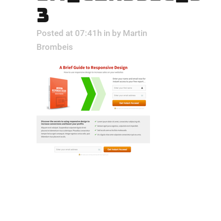
3
Posted at 07:41h
in
by
Martin
Brombeis