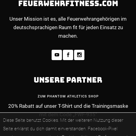
FEUERWEHRFITNESS.COM
Unser Mission ist es, alle Feuerwehrangehörigen im
deutschsprachigen Raum fit für jeden Einsatz zu
machen.
UNSERE PARTNER
ZUM PHANTOM ATHLETICS SHOP
20% Rabatt auf unser T-Shirt und die Trainingsmaske
mit dem Code „FWF-935“
MEHR INFOS ZUM PREMIUM-MITGLIEDERBE
Diese Seite benutzt Cookies. Mit der weiteren Nutzung dieser
Seite erklärst du dich damit einverstanden.
Facebook-Pixel