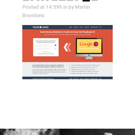
Posted at 14:59h
in
by
Martin
Brombeis