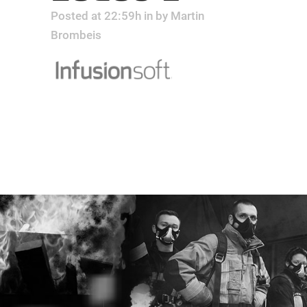
Posted at 22:59h
in
by
Martin
Brombeis