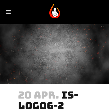
20 APR.
IS-
LOGO6-2