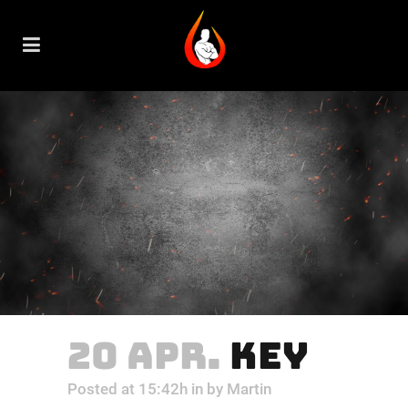
20 APR.
KEY
Posted at 15:42h
in
by
Martin