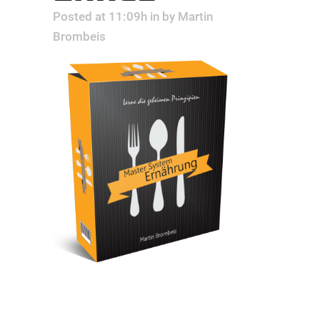
Posted at 11:09h
in
by
Martin
Brombeis