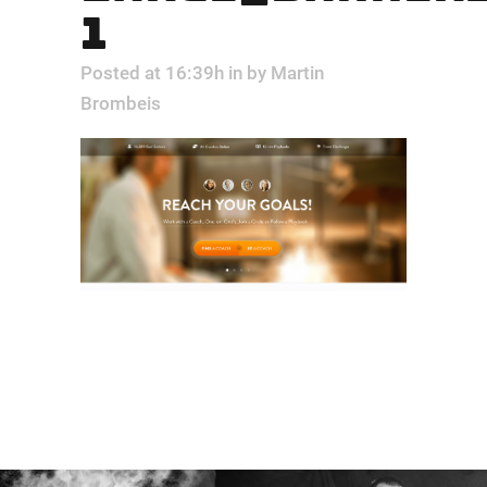
1
Posted at 16:39h
in
by
Martin
Brombeis