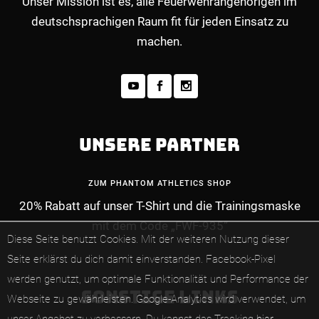
Unser Mission ist es, alle Feuerwehrangehörigen im
deutschsprachigen Raum fit für jeden Einsatz zu
machen.
UNSERE PARTNER
ZUM PHANTOM ATHLETICS SHOP
20% Rabatt auf unser T-Shirt und die Trainingsmaske
MEHR INFOS ZUM PREMIUM-MITGLIEDERBE
mit dem Code „FWF-935“
Diese Seite benutzt Cookies. Mit der weiteren Nutzung dieser
Seite erklärst du dich damit einverstanden.
Facebook-Pixel
werden genutzt, um optimale Funktionalität und Performance der
SONSTIGE LINKS
Webseite zu gewährleisten.
Google-Analytics wird verwendet, um