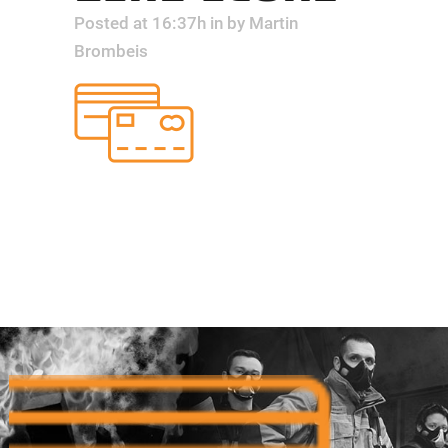
Posted at 16:37h
in
by
Martin
Brombeis