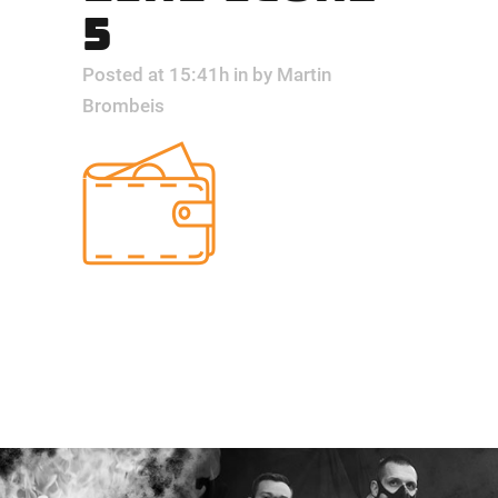
5
Posted at 15:41h
in
by
Martin
Brombeis