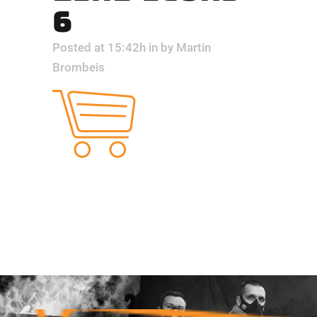
6
Posted at 15:42h
in
by
Martin
Brombeis