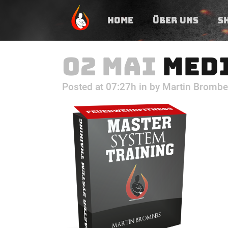
HOME
ÜBER UNS
S
02 MAI
MED
Posted at 07:27h
in
by
Martin Brombe