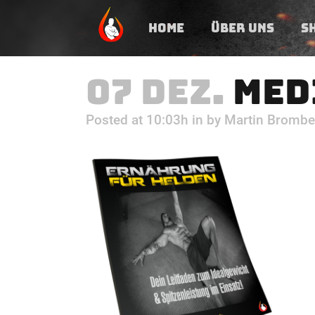
HOME
ÜBER UNS
S
07 DEZ.
MED
Posted at 10:03h
in
by
Martin Brombe