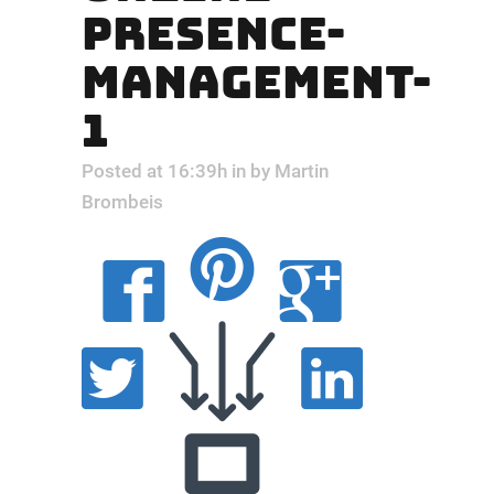
PRESENCE-
MANAGEMENT-
1
Posted at 16:39h
in
by
Martin
Brombeis