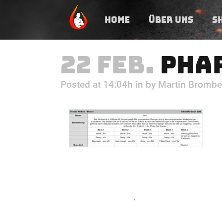
HOME
ÜBER UNS
S
22 FEB.
PHA
Posted at 14:04h
in
by
Martin Brombe