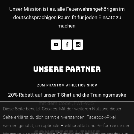
Unser Mission ist es, alle Feuerwehrangehörigen im
deutschsprachigen Raum fit für jeden Einsatz zu
machen.
UNSERE PARTNER
ZUM PHANTOM ATHLETICS SHOP
20% Rabatt auf unser T-Shirt und die Trainingsmaske
MEHR INFOS ZUM PREMIUM-MITGLIEDERBE
mit dem Code „FWF-935“
Diese Seite benutzt Cookies. Mit der weiteren Nutzung dieser
Seite erklärst du dich damit einverstanden.
Facebook-Pixel
werden genutzt, um optimale Funktionalität und Performance der
SONSTIGE LINKS