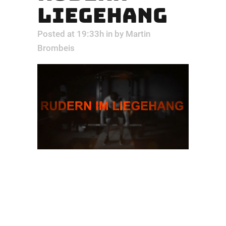
LIEGEHANG
Posted at 19:33h
in
by
Martin
Brombeis